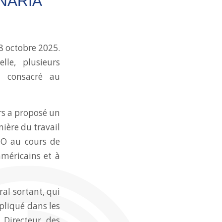
NARIA
18 octobre 2025.
le, plusieurs
t consacré au
urs a proposé un
mière du travail
O au cours de
américains et à
al sortant, qui
pliqué dans les
 Directeur des