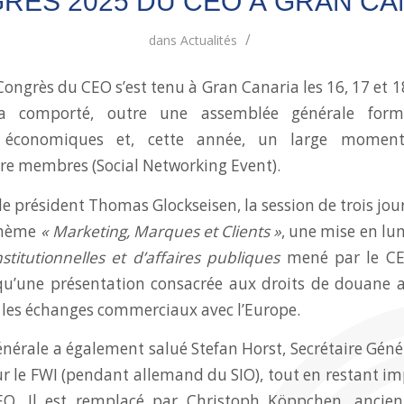
RÈS 2025 DU CEO À GRAN CA
/
dans
Actualités
Congrès du CEO s’est tenu à Gran Canaria les 16, 17 et 
a comporté, outre une assemblée générale formel
s économiques et, cette année, un large momen
re membres (Social Networking Event).
le président Thomas Glockseisen, la session de trois jo
 thème
« Marketing, Marques et Clients »
, une mise en lu
nstitutionnelles et d’affaires publiques
mené par le CE
 qu’une présentation consacrée aux droits de douane 
ur les échanges commerciaux avec l’Europe.
nérale a également salué Stefan Horst, Secrétaire Génér
ur le FWI (pendant allemand du SIO), tout en restant im
O. Il est remplacé par Christoph Köppchen, ancien